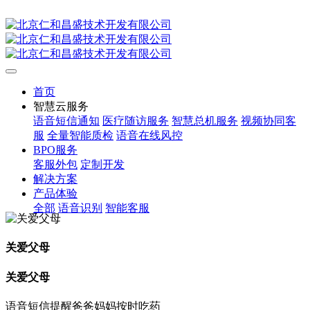
首页
智慧云服务
语音短信通知
医疗随访服务
智慧总机服务
视频协同客
服
全量智能质检
语音在线风控
BPO服务
客服外包
定制开发
解决方案
产品体验
全部
语音识别
智能客服
关爱父母
关爱父母
语音短信提醒爸爸妈妈按时吃药