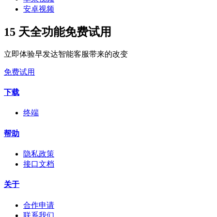
安卓视频
15 天全功能免费试用
立即体验早发达智能客服带来的改变
免费试用
下载
终端
帮助
隐私政策
接口文档
关于
合作申请
联系我们