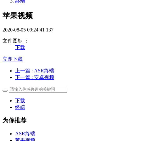
终端
苹果视频
2020-08-05 09:24:41
137
文件图标 ：
下载
立即下载
上一篇
: ASR终端
下一篇
: 安卓视频
下载
终端
为你推荐
ASR终端
苹果视频